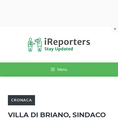
×
Vai
al
contenuto
Menu
CRONACA
VILLA DI BRIANO, SINDACO