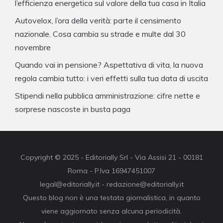
l’efficienza energetica sul valore della tua casa in Italia
Autovelox, l’ora della verità: parte il censimento
nazionale. Cosa cambia su strade e multe dal 30
novembre
Quando vai in pensione? Aspettativa di vita, la nuova
regola cambia tutto: i veri effetti sulla tua data di uscita
Stipendi nella pubblica amministrazione: cifre nette e
sorprese nascoste in busta paga
Copyright © 2025 - Editorially Srl - Via Assisi 21 - 00181
Roma - P.Iva 16947451007
legal@editorially.it - redazione@editorially.it
Questo blog non è una testata giornalistica, in quanto
viene aggiornato senza alcuna periodicità.