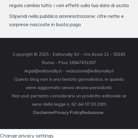
regola cambia tutto: i veri effetti sulla tua data di uscita
Stipendi nella pubblica amministrazione: cifre nette e
sorprese nascoste in busta paga
Copyright © 2025 - Editorially Srl - Via Assisi 21 - 00181
Roma - P.Iva 16947451007
legal@editorially.it - redazione@editorially.it
Questo blog non è una testata giornalistica, in quanto
viene aggiornato senza alcuna periodicità.
Non può pertanto considerarsi un prodotto editoriale ai
sensi della legge n. 62 del 07.03.2001
Disclaimer
Privacy Policy
Redazione
Change privacy settings