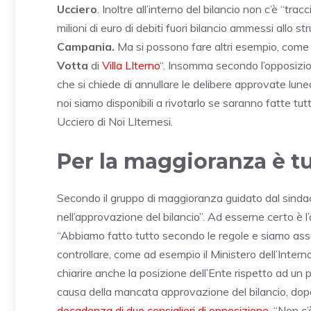
Ucciero
. Inoltre all’interno del bilancio non c’è “t
milioni di euro di debiti fuori bilancio ammessi allo 
Campania.
Ma si possono fare altri esempio, com
Votta
di
Villa LIterno
“. Insomma secondo l’opposizion
che si chiede di annullare le delibere approvate luned
noi siamo disponibili a rivotarlo se saranno fatte tut
Ucciero di Noi LIternesi.
Per la maggioranza è tu
Secondo il gruppo di maggioranza guidato dal sind
nell’approvazione del bilancio”. Ad esserne certo è 
“Abbiamo fatto tutto secondo le regole e siamo asso
controllare, come ad esempio il Ministero dell’Intern
chiarire anche la posizione dell’Ente rispetto ad un
causa della mancata approvazione del bilancio, dopo 
decadenza di due consiglieri di opposizione
. “Non c’