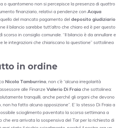
raccia o quantomeno non si percepisce la presenza di quattro
strumento finanziario, relativi a pendenze con
Acqua
e quello del mancato pagamento del
deposito giudiziario
e il bilancio sarebbe tutt’altro che chiaro ed è per questo
ì scorso in consiglio comunale. “Il bilancio è da annullare e
te le integrazioni che chiariscano la questione” sottolinea
tto in ordine
aco
Nicola Tamburrino
, non c’è “alcuna irregolarità
l’assessore alle Finanze
Valerio Di Fraia
che sottolinea:
lutamente tranquilli, anche perché gli organi che devono
o, non ha fatto alcuna opposizione”. E’ lo stesso Di Fraia a
 possibile scioglimento paventato la scorsa settimana a
che era arrivata la sospensiva del Tar per la richiesta di
è mai stato il rischio scioglimento, perché il nostro era un