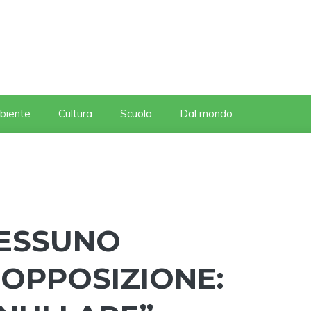
biente
Cultura
Scuola
Dal mondo
NESSUNO
’OPPOSIZIONE: