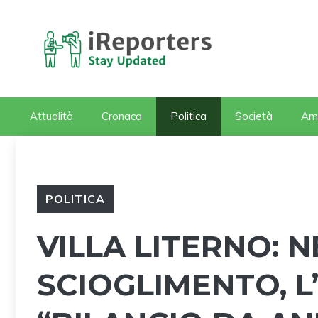
Vai
al
contenuto
Attualità
Cronaca
Politica
Società
Am
POLITICA
VILLA LITERNO: 
SCIOGLIMENTO, L