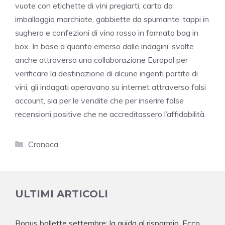
vuote con etichette di vini pregiarti, carta da
imballaggio marchiate, gabbiette da spumante, tappi in
sughero e confezioni di vino rosso in formato bag in
box. In base a quanto emerso dalle indagini, svolte
anche attraverso una collaborazione Europol per
verificare la destinazione di alcune ingenti partite di
vini, gli indagati operavano su internet attraverso falsi
account, sia per le vendite che per inserire false
recensioni positive che ne accreditassero l’affidabilità.
Categorie
Cronaca
ULTIMI ARTICOLI
Bonus bollette settembre: la guida al risparmio. Ecco