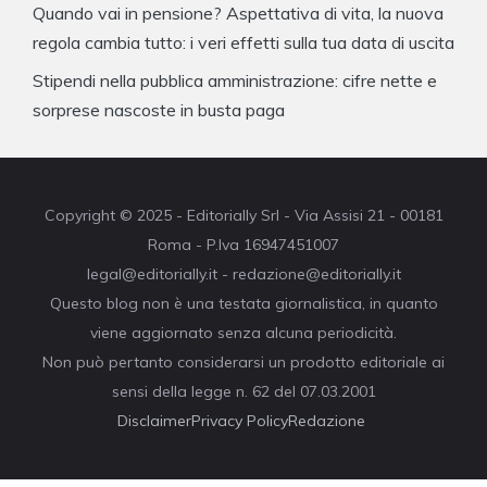
Quando vai in pensione? Aspettativa di vita, la nuova
regola cambia tutto: i veri effetti sulla tua data di uscita
Stipendi nella pubblica amministrazione: cifre nette e
sorprese nascoste in busta paga
Copyright © 2025 - Editorially Srl - Via Assisi 21 - 00181
Roma - P.Iva 16947451007
legal@editorially.it - redazione@editorially.it
Questo blog non è una testata giornalistica, in quanto
viene aggiornato senza alcuna periodicità.
Non può pertanto considerarsi un prodotto editoriale ai
sensi della legge n. 62 del 07.03.2001
Disclaimer
Privacy Policy
Redazione