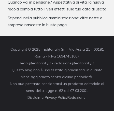
Quando vai in pensione? Aspettativa di vita, la nuova
regola cambia tutto: i veri effetti sulla tua data di uscita
Stipendi nella pubblica amministrazione: cifre nette e
sorprese nascoste in busta paga
Copyright © 2025 - Editorially Srl - Via Assisi 21 - 00181
Roma - P.Iva 16947451007
legal@editorially.it - redazione@editorially.it
Questo blog non è una testata giornalistica, in quanto
viene aggiornato senza alcuna periodicità.
Non può pertanto considerarsi un prodotto editoriale ai
sensi della legge n. 62 del 07.03.2001
Disclaimer
Privacy Policy
Redazione