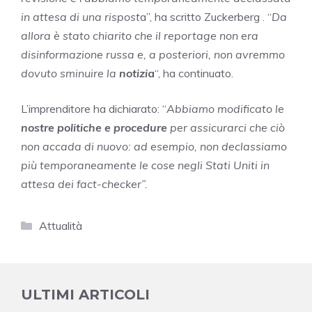
in attesa di una rispost
a”, ha scritto Zuckerberg . “
Da
allora è stato chiarito che il reportage non era
disinformazione russa e, a posteriori, non avremmo
dovuto sminuire la
notizi
a
“, ​​ha continuato.
L’imprenditore ha dichiarato: “
Abbiamo modificato le
nostre politiche e procedure
per assicurarci che ciò
non accada di nuovo: ad esempio, non declassiamo
più temporaneamente le cose negli Stati Uniti in
attesa dei fact-checker”.
Categorie
Attualità
ULTIMI ARTICOLI