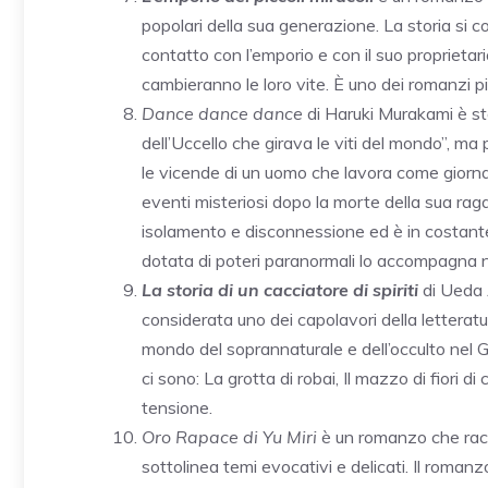
popolari della sua generazione. La storia si 
contatto con l’emporio e con il suo proprietar
cambieranno le loro vite. È
uno dei romanzi pi
Dance dance dance
di Haruki Murakami è sta
dell’Uccello che girava le viti del mondo”, 
le vicende di un uomo che lavora come giornali
eventi misteriosi dopo la morte della sua raga
isolamento e disconnessione ed è in costante 
dotata di poteri paranormali lo accompagna ne
La storia di un cacciatore di spiriti
di Ueda 
considerata uno dei capolavori della letteratu
mondo del soprannaturale e dell’occulto nel Gi
ci sono: La grotta di robai, Il mazzo di fiori 
tensione.
Oro Rapace di Yu Miri
è un romanzo che racc
sottolinea temi evocativi e delicati. Il roman