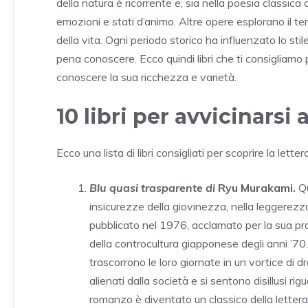
della natura è ricorrente e, sia nella poesia classica
emozioni e stati d’animo. Altre opere esplorano il tema
della vita. Ogni periodo storico ha influenzato lo st
pena conoscere. Ecco quindi libri che ti consigliamo
conoscere la sua ricchezza e varietà.
10 libri per avvicinarsi
Ecco una lista di libri consigliati per scoprire la lett
Blu quasi trasparente di
Ryu Murakami.
Q
insicurezze della giovinezza, nella leggerezz
pubblicato nel 1976, acclamato per la sua pr
della controcultura giapponese degli anni ’70. 
trascorrono le loro giornate in un vortice di 
alienati dalla società e si sentono disillusi rig
romanzo è diventato un classico della lette