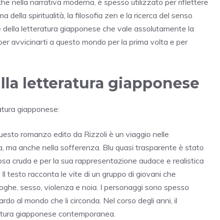
 che nella narrativa moderna, è spesso utilizzato per riflettere
 della spiritualità, la filosofia zen e la ricerca del senso
ile della letteratura giapponese che vale assolutamente la
 per avvicinarti a questo mondo per la prima volta e per
 alla letteratura giapponese
eratura giapponese:
uesto romanzo edito da Rizzoli è un viaggio nelle
a, ma anche nella sofferenza. Blu quasi trasparente è stato
osa cruda e per la sua rappresentazione audace e realistica
Il testo racconta le vite di un gruppo di giovani che
droghe, sesso, violenza e noia. I personaggi sono spesso
uardo al mondo che li circonda. Nel corso degli anni, il
ratura giapponese contemporanea.