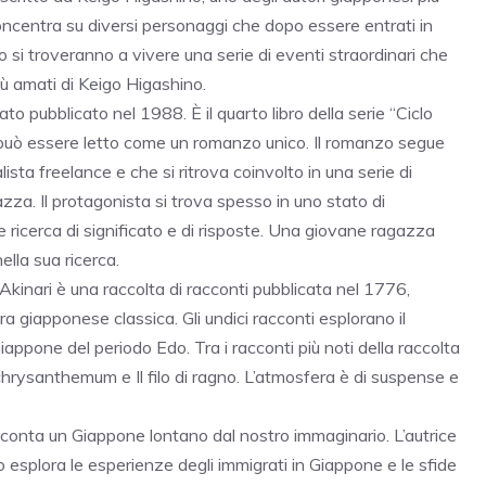
concentra su diversi personaggi che dopo essere entrati in
io
si troveranno a vivere una serie di eventi straordinari che
ù amati di Keigo Higashino.
to pubblicato nel 1988. È il quarto libro della serie “Ciclo
ma può essere letto come un romanzo unico. Il romanzo segue
sta freelance e che si ritrova coinvolto in una serie di
zza. Il protagonista si trova spesso in uno stato di
ricerca di significato e di risposte. Una giovane ragazza
lla sua ricerca.
Akinari
è una raccolta di racconti pubblicata nel 1776,
ra giapponese classica. Gli undici racconti esplorano il
appone del periodo Edo. Tra i racconti più noti della raccolta
di chrysanthemum e Il filo di ragno. L’atmosfera è di suspense e
onta un Giappone lontano dal nostro immaginario. L’autrice
zo esplora le esperienze degli immigrati in Giappone e le sfide