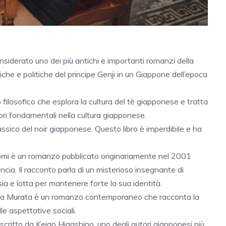
nsiderato uno dei più antichi e importanti romanzi della
che e politiche del principe Genji in un Giappone dell’epoca
ilosofico che esplora la cultura del tè giapponese e tratta
ori fondamentali nella cultura giapponese.
sico del noir giapponese. Questo libro è imperdibile e ha
mi è un romanzo pubblicato originariamente nel 2001
cia. Il racconto parla di un misterioso insegnante di
ia e lotta
per mantenere forte la sua identità.
a Murata è un
romanzo contemporaneo che racconta la
le aspettative sociali.
critto da Keigo Higashino, uno degli autori giapponesi più