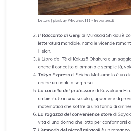
Lettura | pixabay @hoahoa111 – Ireporters.it
Il Racconto di Genji
di Murasaki Shikibu è co
letteratura mondiale, narra le vicende romanti
Heian.
Il Libro del Tè
di Kakuzō Okakura è un saggio f
anche il concetto di armonia e semplicità, val
Tokyo Express
di Seicho Matsumoto è un clas
anche un finale a sorpresa!
La cartella del professore
di Kawakami Hiro
ambientato in una scuola giapponese di provin
matematica che soffre di una forma di amnes
La ragazza del convenience store
di Sayak
vita di una donna che lotta per conformarsi al
L’emporio dei piccoli miracoli
è un romanzo s