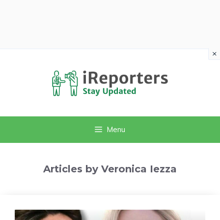
×
Vai
al
contenuto
Menu
Articles by Veronica Iezza