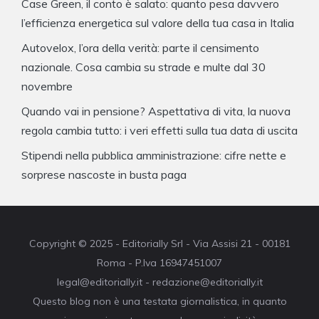
Case Green, il conto è salato: quanto pesa davvero
l’efficienza energetica sul valore della tua casa in Italia
Autovelox, l’ora della verità: parte il censimento
nazionale. Cosa cambia su strade e multe dal 30
novembre
Quando vai in pensione? Aspettativa di vita, la nuova
regola cambia tutto: i veri effetti sulla tua data di uscita
Stipendi nella pubblica amministrazione: cifre nette e
sorprese nascoste in busta paga
Copyright © 2025 - Editorially Srl - Via Assisi 21 - 00181
Roma - P.Iva 16947451007
legal@editorially.it - redazione@editorially.it
Questo blog non è una testata giornalistica, in quanto