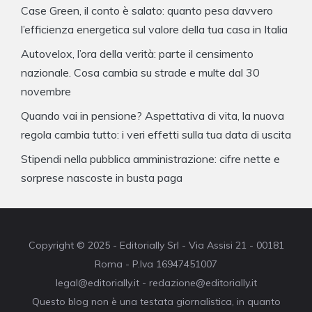
Case Green, il conto è salato: quanto pesa davvero
l’efficienza energetica sul valore della tua casa in Italia
Autovelox, l’ora della verità: parte il censimento
nazionale. Cosa cambia su strade e multe dal 30
novembre
Quando vai in pensione? Aspettativa di vita, la nuova
regola cambia tutto: i veri effetti sulla tua data di uscita
Stipendi nella pubblica amministrazione: cifre nette e
sorprese nascoste in busta paga
Copyright © 2025 - Editorially Srl - Via Assisi 21 - 00181
Roma - P.Iva 16947451007
legal@editorially.it - redazione@editorially.it
Questo blog non è una testata giornalistica, in quanto