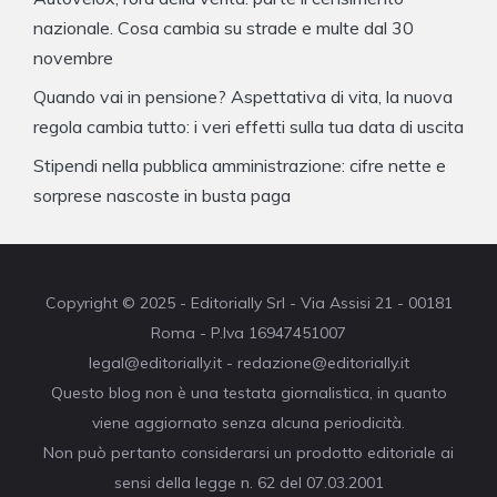
nazionale. Cosa cambia su strade e multe dal 30
novembre
Quando vai in pensione? Aspettativa di vita, la nuova
regola cambia tutto: i veri effetti sulla tua data di uscita
Stipendi nella pubblica amministrazione: cifre nette e
sorprese nascoste in busta paga
Copyright © 2025 - Editorially Srl - Via Assisi 21 - 00181
Roma - P.Iva 16947451007
legal@editorially.it - redazione@editorially.it
Questo blog non è una testata giornalistica, in quanto
viene aggiornato senza alcuna periodicità.
Non può pertanto considerarsi un prodotto editoriale ai
sensi della legge n. 62 del 07.03.2001