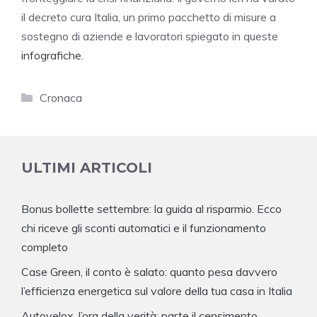
il decreto cura Italia, un primo pacchetto di misure a
sostegno di aziende e lavoratori spiegato in queste
infografiche
.
Categorie
Cronaca
ULTIMI ARTICOLI
Bonus bollette settembre: la guida al risparmio. Ecco
chi riceve gli sconti automatici e il funzionamento
completo
Case Green, il conto è salato: quanto pesa davvero
l’efficienza energetica sul valore della tua casa in Italia
Autovelox, l’ora della verità: parte il censimento