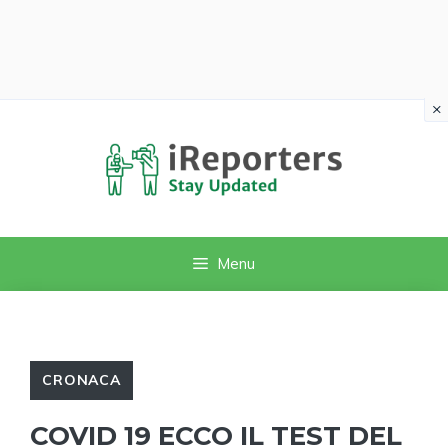
×
Vai
al
contenuto
Menu
CRONACA
COVID 19 ECCO IL TEST DEL