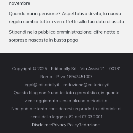
novembre
Quando vai in pensione? Aspettativa di vita, la nuova
regola cambia tutto: i veri effetti sulla tua data di uscita
Stipendi nella pubblica amministrazione: cifre nette e
sorprese nascoste in busta paga
Copyright © 2025 - Editorially Srl - Via Assisi 21 - 00181
Roma - P.Iva 16947451007
legal@editorially.it - redazione@editorially.it
Questo blog non è una testata giornalistica, in quanto
viene aggiornato senza alcuna periodicità.
Non può pertanto considerarsi un prodotto editoriale ai
sensi della legge n. 62 del 07.03.2001
Disclaimer
Privacy Policy
Redazione