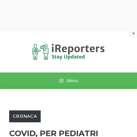
×
Vai
al
contenuto
Menu
CRONACA
COVID, PER PEDIATRI