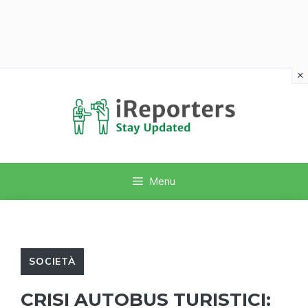
×
Vai
al
contenuto
Menu
SOCIETÀ
CRISI AUTOBUS TURISTICI: