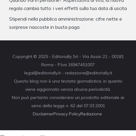
Quando vai in pensione? Aspettativa di vita, la nuova
regola cambia tutto: i veri effetti sulla tua data di uscita
Stipendi nella pubblica amministrazione: cifre nette e
sorprese nascoste in busta paga
Copyright © 2025 - Editorially Srl - Via Assisi 21 - 00181
Roma - P.Iva 16947451007
legal@editorially.it - redazione@editorially.it
Questo blog non è una testata giornalistica, in quanto
viene aggiornato senza alcuna periodicità.
Non può pertanto considerarsi un prodotto editoriale ai
sensi della legge n. 62 del 07.03.2001
Disclaimer
Privacy Policy
Redazione