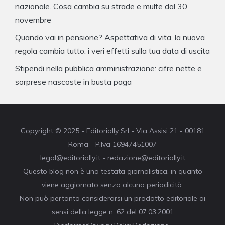
nazionale. Cosa cambia su strade e multe dal 30
novembre
Quando vai in pensione? Aspettativa di vita, la nuova
regola cambia tutto: i veri effetti sulla tua data di uscita
Stipendi nella pubblica amministrazione: cifre nette e
sorprese nascoste in busta paga
Copyright © 2025 - Editorially Srl - Via Assisi 21 - 00181
Roma - P.Iva 16947451007
legal@editorially.it - redazione@editorially.it
Questo blog non è una testata giornalistica, in quanto
viene aggiornato senza alcuna periodicità.
Non può pertanto considerarsi un prodotto editoriale ai
sensi della legge n. 62 del 07.03.2001