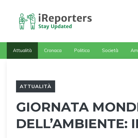
Vai
al
contenuto
Attualità
Cronaca
Politica
Società
Am
ATTUALITÀ
GIORNATA MOND
DELL’AMBIENTE: 