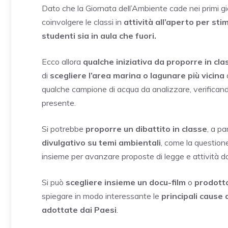
Dato che la Giornata dell’Ambiente cade nei primi gi
coinvolgere le classi in
attività all’aperto per sti
studenti sia in aula che fuori.
Ecco allora
qualche iniziativa da proporre in cla
di
scegliere l’area marina o lagunare più vicina
a
qualche campione di acqua da analizzare, verificando, u
presente.
Si potrebbe
proporre un dibattito in classe
, a pa
divulgativo su temi ambientali
, come la questione
insieme per avanzare proposte di legge e attività da 
Si può
scegliere insieme un docu-film
o
prodotto
spiegare in modo interessante le
principali cause
adottate dai Paesi
.