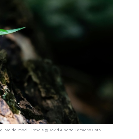
igliore dei modi – Pexels @David Alberto Carmona Coto –