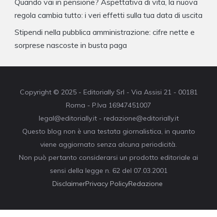
Quando vai in pensione? Aspettativa di vita, la nuova
regola cambia tutto: i veri effetti sulla tua data di uscita
Stipendi nella pubblica amministrazione: cifre nette e
sorprese nascoste in busta paga
Copyright © 2025 - Editorially Srl - Via Assisi 21 - 00181
Roma - P.Iva 16947451007
legal@editorially.it - redazione@editorially.it
Questo blog non è una testata giornalistica, in quanto
viene aggiornato senza alcuna periodicità.
Non può pertanto considerarsi un prodotto editoriale ai
sensi della legge n. 62 del 07.03.2001
Disclaimer
Privacy Policy
Redazione