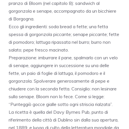
pranzo di Bloom (nel capitolo 8): sandwich al
gorgonzola e senape, accompagnato da un bicchiere
di Borgogna.
Ecco gli ingredienti: soda bread a fette; una fetta
spessa di gorgonzola piccante; senape piccante; fette
di pomodoro; lattuga ripassata nel burro; burro non
salato; pepe fresco macinato.
Preparazione: imburrare il pane, spalmarlo con un velo
di senape, aggiungere in successione su una delle
fette, un paio di foglie di lattuga, il pomodoro e il
gorgonzola. Spolverare generosamente di pepe e
chiudere con la seconda fetta. Consiglio: non lesinare
sulla senape. Bloom non lo fece. Come si legge:
“Punteggiò gocce gialle sotto ogni striscia rialzata”.
La ricetta è quella del Davy Byrnes Pub, punto di
riferimento della città di Dublino sin dalla sua apertura,
nel 1889, e luogo di culto della letteratura mondiale da