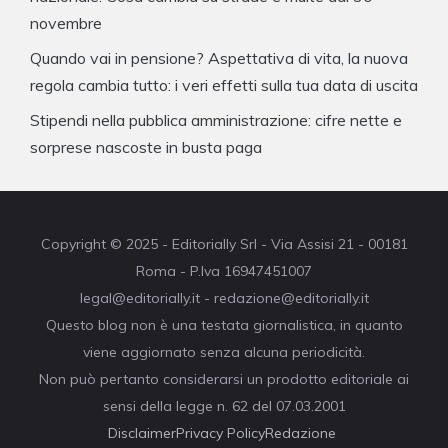
novembre
Quando vai in pensione? Aspettativa di vita, la nuova
regola cambia tutto: i veri effetti sulla tua data di uscita
Stipendi nella pubblica amministrazione: cifre nette e
sorprese nascoste in busta paga
Copyright © 2025 - Editorially Srl - Via Assisi 21 - 00181
Roma - P.Iva 16947451007
legal@editorially.it - redazione@editorially.it
Questo blog non è una testata giornalistica, in quanto
viene aggiornato senza alcuna periodicità.
Non può pertanto considerarsi un prodotto editoriale ai
sensi della legge n. 62 del 07.03.2001
Disclaimer
Privacy Policy
Redazione