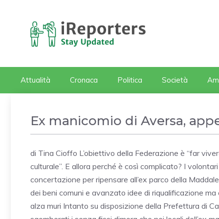
Vai
al
contenuto
Attualità
Cronaca
Politica
Società
Am
Ex manicomio di Aversa, appe
di Tina Cioffo L’obiettivo della Federazione è “far viv
culturale”. E allora perché è così complicato? I volontari 
concertazione per ripensare all’ex parco della Maddale
dei beni comuni e avanzato idee di riqualificazione ma a
alza muri Intanto su disposizione della Prefettura di Ca