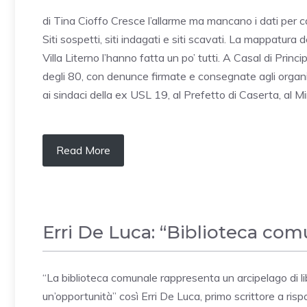
di Tina Cioffo Cresce l’allarme ma mancano i dati per c
Siti sospetti, siti indagati e siti scavati. La mappatura d
Villa Literno l’hanno fatta un po’ tutti. A Casal di Princip
degli 80, con denunce firmate e consegnate agli organi 
ai sindaci della ex USL 19, al Prefetto di Caserta, al M
Read More
Erri De Luca: “Biblioteca com
“La biblioteca comunale rappresenta un arcipelago di lib
un’opportunità” così Erri De Luca, primo scrittore a risp