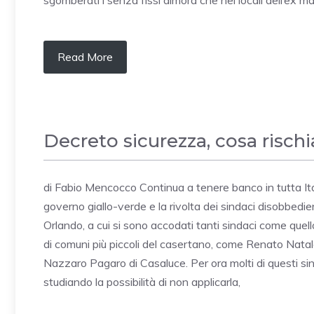
sgomberati i senza fissi dimora che nei locali dell’ex 
Read More
Decreto sicurezza, cosa rischi
di Fabio Mencocco Continua a tenere banco in tutta Ita
governo giallo-verde e la rivolta dei sindaci disobbedie
Orlando, a cui si sono accodati tanti sindaci come quell
di comuni più piccoli del casertano, come Renato Natal
Nazzaro Pagaro di Casaluce. Per ora molti di questi si
studiando la possibilità di non applicarla,