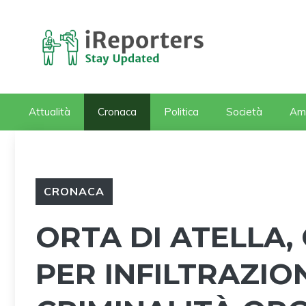
Vai
al
contenuto
Attualità
Cronaca
Politica
Società
Am
CRONACA
ORTA DI ATELLA
PER INFILTRAZIO