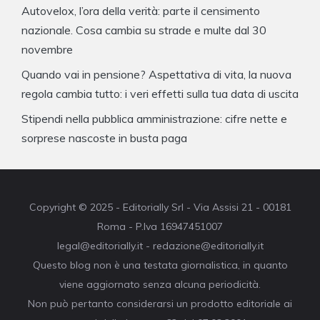
Autovelox, l’ora della verità: parte il censimento
nazionale. Cosa cambia su strade e multe dal 30
novembre
Quando vai in pensione? Aspettativa di vita, la nuova
regola cambia tutto: i veri effetti sulla tua data di uscita
Stipendi nella pubblica amministrazione: cifre nette e
sorprese nascoste in busta paga
Copyright © 2025 - Editorially Srl - Via Assisi 21 - 00181
Roma - P.Iva 16947451007
legal@editorially.it - redazione@editorially.it
Questo blog non è una testata giornalistica, in quanto
viene aggiornato senza alcuna periodicità.
Non può pertanto considerarsi un prodotto editoriale ai