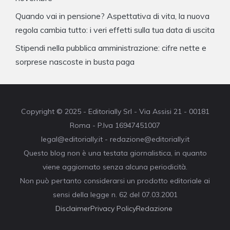
Quando vai in pensione? Aspettativa di vita, la nuova
regola cambia tutto: i veri effetti sulla tua data di uscita
Stipendi nella pubblica amministrazione: cifre nette e
sorprese nascoste in busta paga
Copyright © 2025 - Editorially Srl - Via Assisi 21 - 00181
Roma - P.Iva 16947451007
legal@editorially.it - redazione@editorially.it
Questo blog non è una testata giornalistica, in quanto
viene aggiornato senza alcuna periodicità.
Non può pertanto considerarsi un prodotto editoriale ai
sensi della legge n. 62 del 07.03.2001
Disclaimer
Privacy Policy
Redazione