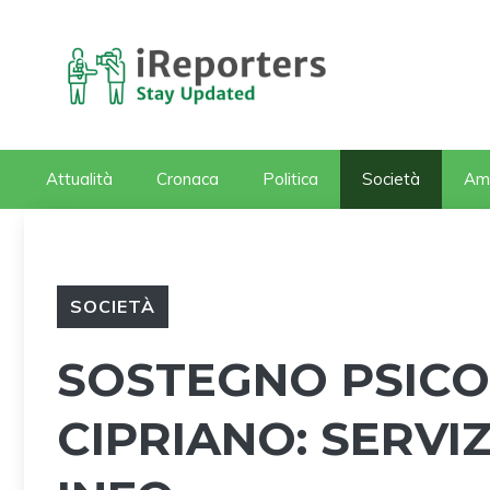
Vai
al
contenuto
Attualità
Cronaca
Politica
Società
Am
SOCIETÀ
SOSTEGNO PSICO
CIPRIANO: SERVIZ