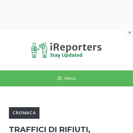
×
Vai
al
contenuto
Menu
CRONACA
TRAFFICI DI RIFIUTI,