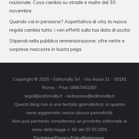
nazionale. Cosa cambia su strade e multe dal 30
novembre
Quando vai in pensione? Aspettativa di vita, la nuova
regola cambia tutto: i veri effetti sulla tua data di uscita
Stipendi nella pubblica amministrazione: cifre nette e
sorprese nascoste in busta paga
Copyright © 2025 - Editorially Srl - Via Assisi 21 - 00181
Roma - P.Iva 16947451007
legal@editorially.it - redazione@editorially.it
Questo blog non è una testata giornalistica, in quanto
viene aggiornato senza alcuna periodicità.
Non può pertanto considerarsi un prodotto editoriale ai
sensi della legge n. 62 del 07.03.2001
Disclaimer
Privacy Policy
Redazione