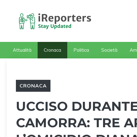
Vai
al
contenuto
Attualità
Cronaca
Politica
Società
Am
CRONACA
UCCISO DURANTE
CAMORRA: TRE A