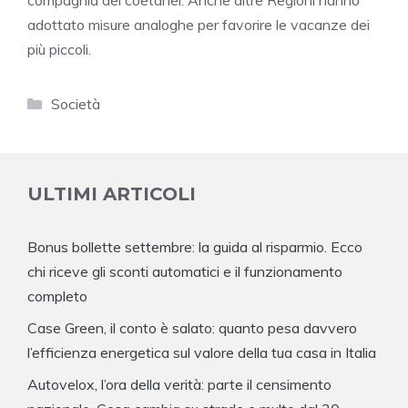
compagnia dei coetanei. Anche altre Regioni hanno
adottato misure analoghe per favorire le vacanze dei
più piccoli.
Categorie
Società
ULTIMI ARTICOLI
Bonus bollette settembre: la guida al risparmio. Ecco
chi riceve gli sconti automatici e il funzionamento
completo
Case Green, il conto è salato: quanto pesa davvero
l’efficienza energetica sul valore della tua casa in Italia
Autovelox, l’ora della verità: parte il censimento