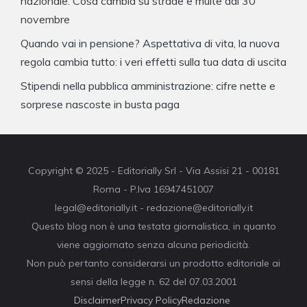
nazionale. Cosa cambia su strade e multe dal 30
novembre
Quando vai in pensione? Aspettativa di vita, la nuova
regola cambia tutto: i veri effetti sulla tua data di uscita
Stipendi nella pubblica amministrazione: cifre nette e
sorprese nascoste in busta paga
Copyright © 2025 - Editorially Srl - Via Assisi 21 - 00181
Roma - P.Iva 16947451007
legal@editorially.it - redazione@editorially.it
Questo blog non è una testata giornalistica, in quanto
viene aggiornato senza alcuna periodicità.
Non può pertanto considerarsi un prodotto editoriale ai
sensi della legge n. 62 del 07.03.2001
Disclaimer
Privacy Policy
Redazione