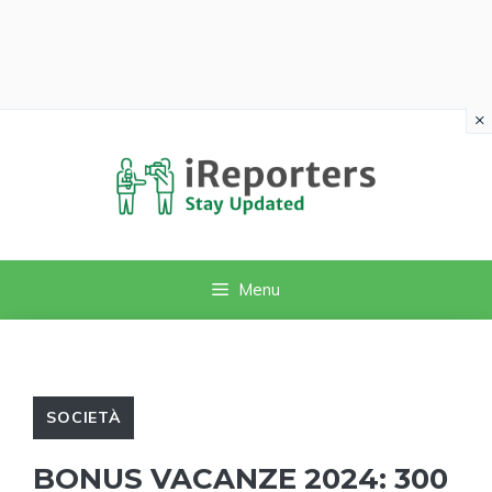
×
Vai
al
contenuto
Menu
SOCIETÀ
BONUS VACANZE 2024: 300