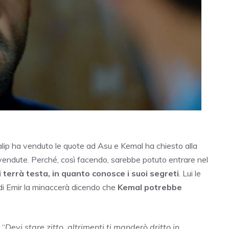
ip ha venduto le quote ad Asu e Kemal ha chiesto alla
vendute. Perché, così facendo, sarebbe potuto entrare nel
li terrà testa, in quanto conosce i suoi segreti
. Lui le
Quindi Emir la minaccerà dicendo che
Kemal potrebbe
 “
Devi stare zitto, altrimenti ti manderò dritto in