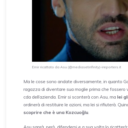
Emir ricattato da Asu (@mediasetinfinity)-ireporters.it
Ma le cose sono andate diversamente, in quanto Gal
ragazza di diventare sua moglie prima che fossero 
cda dell’azienda. Emir si sconterà con Asu, ma
lei g
ordinerà di restituire le azioni, ma lei si rifiuterà. 
scoprire che è una Kozcuoğlu
.
Asu saprà, però, difendersi e a sua volta lo ricatterà: