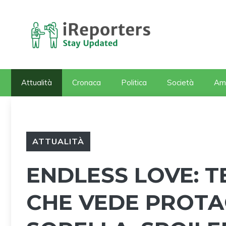
Vai
al
contenuto
Attualità
Cronaca
Politica
Società
Am
ATTUALITÀ
ENDLESS LOVE: T
CHE VEDE PROTAG