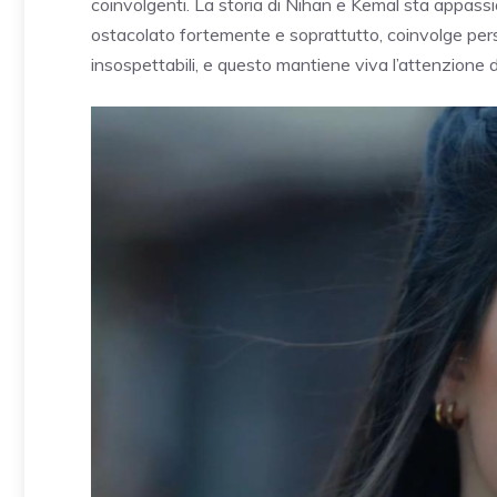
coinvolgenti. La storia di Nihan e Kemal sta appass
ostacolato fortemente e soprattutto, coinvolge per
insospettabili, e questo mantiene viva l’attenzione 