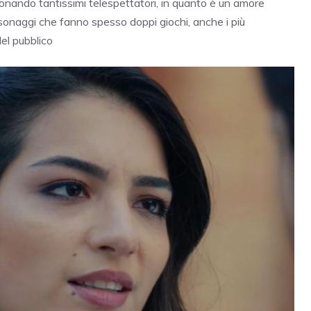
ionando tantissimi telespettatori, in quanto è un amore
sonaggi che fanno spesso doppi giochi, anche i più
del pubblico