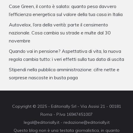
Case Green, il conto è salato: quanto pesa davvero
l’efficienza energetica sul valore della tua casa in Italia
Autovelox, l’ora della verità: parte il censimento
nazionale. Cosa cambia su strade e multe dal 30
novembre
Quando vai in pensione? Aspettativa di vita, la nuova
regola cambia tutto: i veri effetti sulla tua data di uscita
Stipendi nella pubblica amministrazione: cifre nette e
sorprese nascoste in busta paga
Copyright © 2025 - Editorially Srl - Via Assisi 21 - 00181
Roma - P.Iva 16947451007
legal@editorially.it - redazione@editorially.it
Questo blog non è una testata giornalistica, in quanto