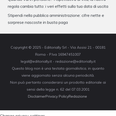
regola cambia tutto: i veri effetti sulla tua data di uscita
Stipendi nella pubblica amministrazione: cifre nette e
sorprese nascoste in busta paga
Copyright © 2025 - Editorially Srl - Via Assisi 21 - 00181
Roma - P.Iva 16947451007
legal@editorially.it - redazione@editorially.it
Questo blog non è una testata giornalistica, in quanto
viene aggiornato senza alcuna periodicità.
Non può pertanto considerarsi un prodotto editoriale ai
sensi della legge n. 62 del 07.03.2001
Disclaimer
Privacy Policy
Redazione
Change privacy settings