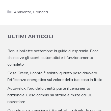
Categorie
Ambiente
,
Cronaca
ULTIMI ARTICOLI
Bonus bollette settembre: la guida al risparmio. Ecco
chi riceve gli sconti automatici e il funzionamento
completo
Case Green, il conto è salato: quanto pesa davvero
l’efficienza energetica sul valore della tua casa in Italia
Autovelox, l’ora della verità: parte il censimento
nazionale. Cosa cambia su strade e multe dal 30
novembre
Quando vai in pensione? Aspettativa di vita, la nuova