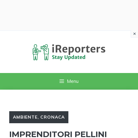
×
Vai
al
contenuto
Menu
AMBIENTE
,
CRONACA
IMPRENDITORI PELLINI