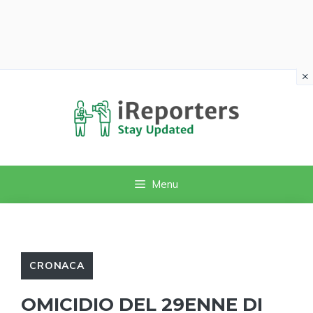
×
Vai
al
contenuto
Menu
CRONACA
OMICIDIO DEL 29ENNE DI