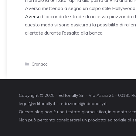
Non solo la tentata rapina alla posta di Villa di Briano
Aversa mettendo a segno un colpo stile Hollywood. I 
Aversa
bloccando le strade di accesso piazzando due
questo modo si sono assicurati la possibilità di rall
allertate durante l’assalto alla banca.
Categorie
Cronaca
Copyright © 2025 - Editorially Srl - Via Assisi 21 - 00181
legal@editorially.it - redazione@editorially.it
Questo blog non è una testata giornalistica, in quanto vie
Non può pertanto considerarsi un prodotto editoriale ai se