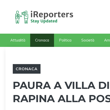
Vai
al
contenuto
Attualità
Cronaca
Politica
Società
Am
CRONACA
PAURA A VILLA D
RAPINA ALLA PO