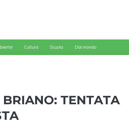
biente
Cultura
Scuola
Dal mondo
I BRIANO: TENTATA
STA