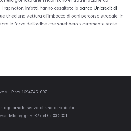
, nella giornata di ieri i ladri sono entrati in azione ad
rapinatori, infatti, hanno assaltato la
banca Unicredit di
 tir ed una vettura all’imbocco di ogni percorso stradale. In
entare le forze dell’ordine che sarebbero sicuramente state
 Roma - P.Iva 16947451007
ne aggiornato senza alcuna periodicità.
nsi della legge n. 62 del 07.03.2001