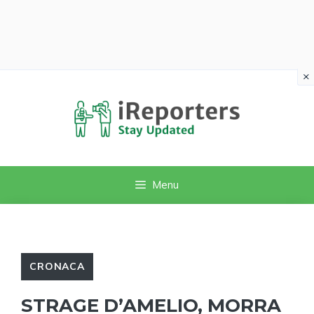
×
Vai
al
contenuto
Menu
CRONACA
STRAGE D’AMELIO, MORRA