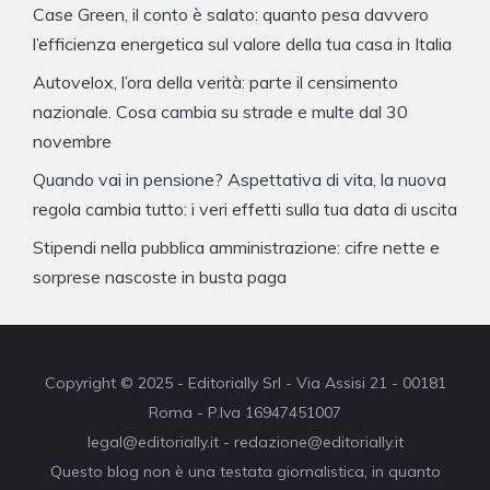
Case Green, il conto è salato: quanto pesa davvero
l’efficienza energetica sul valore della tua casa in Italia
Autovelox, l’ora della verità: parte il censimento
nazionale. Cosa cambia su strade e multe dal 30
novembre
Quando vai in pensione? Aspettativa di vita, la nuova
regola cambia tutto: i veri effetti sulla tua data di uscita
Stipendi nella pubblica amministrazione: cifre nette e
sorprese nascoste in busta paga
Copyright © 2025 - Editorially Srl - Via Assisi 21 - 00181
Roma - P.Iva 16947451007
legal@editorially.it - redazione@editorially.it
Questo blog non è una testata giornalistica, in quanto