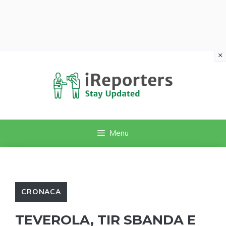
×
Vai
al
contenuto
Menu
CRONACA
TEVEROLA, TIR SBANDA E