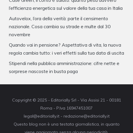
Case Green, il conto è salato: quanto pesa davvero
l’efficienza energetica sul valore della tua casa in Italia
Autovelox, l’ora della verità: parte il censimento
nazionale. Cosa cambia su strade e multe dal 30
novembre
Quando vai in pensione? Aspettativa di vita, la nuova
regola cambia tutto: i veri effetti sulla tua data di uscita
Stipendi nella pubblica amministrazione: cifre nette e
sorprese nascoste in busta paga
Copyright © 2025 - Editorially Srl - Via Assisi 21 - 00181
Roma - P.Iva 16947451007
legal@editorially.it - redazione@editorially.it
Questo blog non è una testata giornalistica, in quanto
viene aggiornato senza alcuna periodicità.