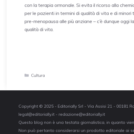
con la terapia ormonale. Si evita il ricorso alla chemi
per le pazienti in termini di qualità di vita e di minori 
pre-menopausa alle più anziane – c’è dunque oggi l
qualità di vita.
Categorie
Cultura
Copyright © 2025 - Editorially Srl - Via Assisi 21 - 00181
legal@editorially.it - redazione@editorially.it
Questo blog non è una testata giornalistica, in quanto vie
Non può pertanto considerarsi un prodotto editoriale ai se