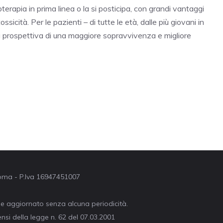
oterapia in prima linea o la si posticipa, con grandi vantaggi
tossicità. Per le pazienti – di tutte le età, dalle più giovani in
a prospettiva di una maggiore sopravvivenza e migliore
 Roma - P.Iva 16947451007
ne aggiornato senza alcuna periodicità.
nsi della legge n. 62 del 07.03.2001