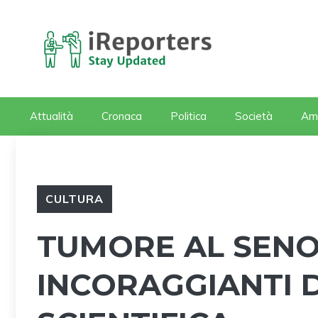
Vai
al
contenuto
Attualità
Cronaca
Politica
Società
Am
CULTURA
TUMORE AL SENO,
INCORAGGIANTI 