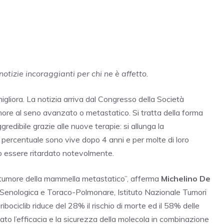
notizie incoraggianti per chi ne è affetto.
igliora. La notizia arriva dal Congresso della Società
more al seno avanzato o metastatico. Si tratta della forma
redibile grazie alle nuove terapie: si allunga la
a percentuale sono vive dopo 4 anni e per molte di loro
ò essere ritardato notevolmente.
di tumore della mammella metastatico”, afferma
Michelino De
a Senologica e Toraco-Polmonare, Istituto Nazionale Tumori
ibociclib riduce del 28% il rischio di morte ed il 58% delle
ato l’efficacia e la sicurezza della molecola in combinazione