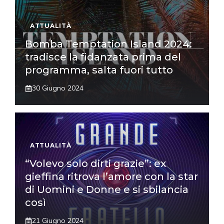
ATTUALITÀ
Bomba Temptation Island 2024:
tradisce la fidanzata prima del
programma, salta fuori tutto
30 Giugno 2024
ATTUALITÀ
“Volevo solo dirti grazie”: ex
gieffina ritrova l’amore con la star
di Uomini e Donne e si sbilancia
così
21 Giugno 2024