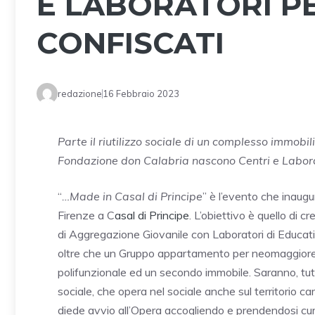
E LABORATORI PE
CONFISCATI
redazione
16 Febbraio 2023
Parte il riutilizzo sociale di un complesso immobil
Fondazione don Calabria nascono Centri e Laborat
“
…Made in Casal di Principe
” è l’evento che inaugur
Firenze a C
asal di Principe
. L’obiettivo è quello di c
di Aggregazione Giovanile con Laboratori di Educativa
oltre che un Gruppo appartamento per neomaggioren
polifunzionale ed un secondo immobile. Saranno, tutt
sociale, che opera nel sociale anche sul territorio ca
diede avvio all’Opera accogliendo e prendendosi cura d