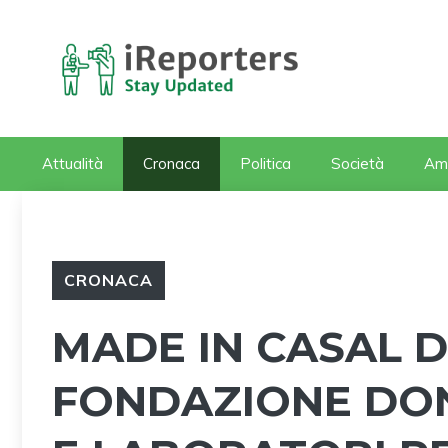
Vai
al
contenuto
Attualità
Cronaca
Politica
Società
Am
CRONACA
MADE IN CASAL D
FONDAZIONE DON