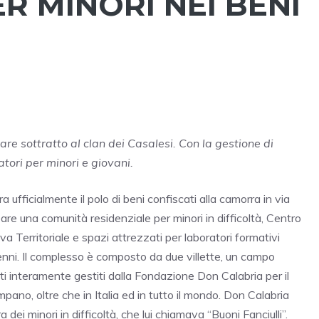
R MINORI NEI BENI
iare sottratto al clan dei Casalesi. Con la gestione di
ori per minori e giovani.
a ufficialmente il polo di beni confiscati alla camorra in via
reare una comunità residenziale per minori in difficoltà, Centro
 Territoriale e spazi attrezzati per laboratori formativi
ni. Il complesso è composto da due villette, un campo
i interamente gestiti dalla Fondazione Don Calabria per il
mpano, oltre che in Italia ed in tutto il mondo. Don Calabria
ei minori in difficoltà, che lui chiamava “Buoni Fanciulli”.