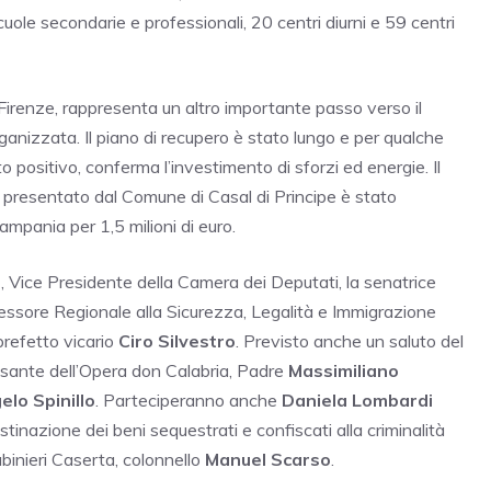
scuole secondarie e professionali, 20 centri diurni e 59 centri
 Firenze, rappresenta un altro importante passo verso il
 organizzata. Il piano di recupero è stato lungo e per qualche
 positivo, conferma l’investimento di sforzi ed energie. Il
to presentato dal Comune di Casal di Principe è stato
ampania per 1,5 milioni di euro.
a
, Vice Presidente della Camera dei Deputati, la senatrice
ssessore Regionale alla Sicurezza, Legalità e Immigrazione
 prefetto vicario
Ciro Silvestro
. Previsto anche un saluto del
asante dell’Opera don Calabria, Padre
Massimiliano
elo Spinillo
. Parteciperanno anche
Daniela Lombardi
tinazione dei beni sequestrati e confiscati alla criminalità
binieri Caserta, colonnello
Manuel Scarso
.