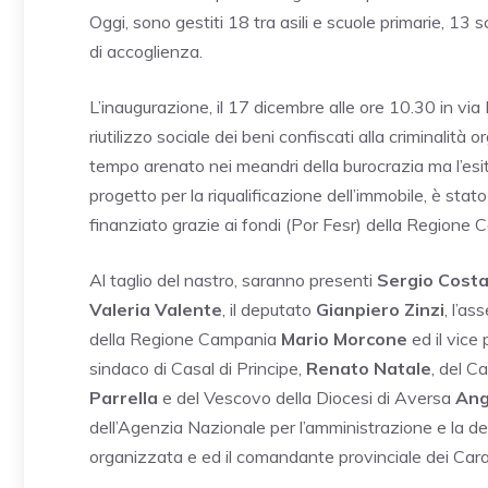
Oggi, sono gestiti 18 tra asili e scuole primarie, 13 
di accoglienza.
L’inaugurazione, il 17 dicembre alle ore 10.30 in via
riutilizzo sociale dei beni confiscati alla criminalità
tempo arenato nei meandri della burocrazia ma l’esito
progetto per la riqualificazione dell’immobile, è sta
finanziato grazie ai fondi (Por Fesr) della Regione C
Al taglio del nastro, saranno presenti
Sergio Cost
Valeria Valente
, il deputato
Gianpiero Zinzi
, l’a
della Regione Campania
Mario Morcone
ed il vice
sindaco di Casal di Principe,
Renato Natale
, del C
Parrella
e del Vescovo della Diocesi di Aversa
Ang
dell’Agenzia Nazionale per l’amministrazione e la des
organizzata e ed il comandante provinciale dei Cara